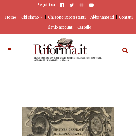
Seguici su
Home
Chi siamo
Chi sono i protestanti
Abbonamenti
Contatti
Il mio account
Carrello