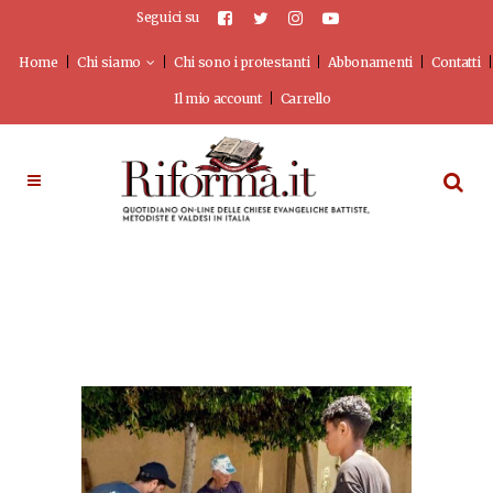
Seguici su
Home
Chi siamo
Chi sono i protestanti
Abbonamenti
Contatti
Il mio account
Carrello