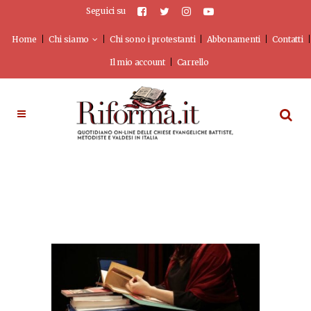
Seguici su
Home
Chi siamo
Chi sono i protestanti
Abbonamenti
Contatti
Il mio account
Carrello