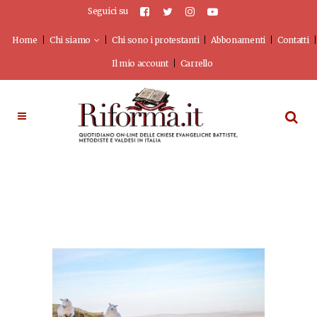
Seguici su
Home
Chi siamo
Chi sono i protestanti
Abbonamenti
Contatti
Il mio account
Carrello