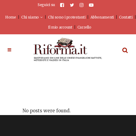
Seguici su
Home
Chi siamo
Chi sono i protestanti
Abbonamenti
Contatti
Il mio account
Carrello
No posts were found.