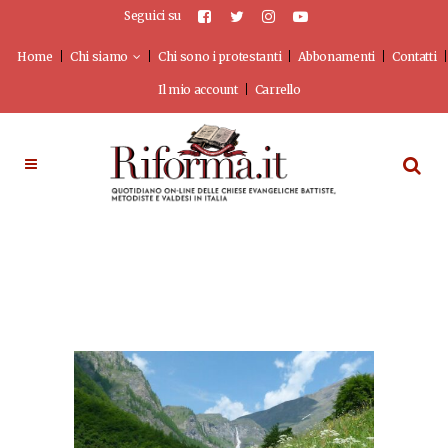
Seguici su
Home
Chi siamo
Chi sono i protestanti
Abbonamenti
Contatti
Il mio account
Carrello