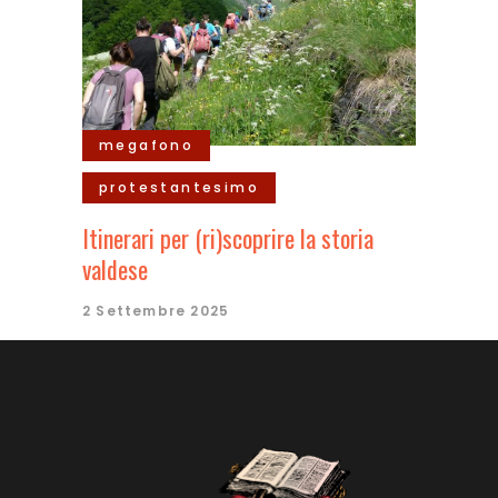
megafono
protestantesimo
Itinerari per (ri)scoprire la storia
valdese
2 Settembre 2025