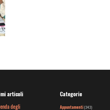
imi articoli
Categorie
genda degli
Appuntamenti
(343)