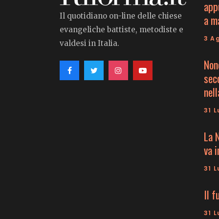
app
Il quotidiano on-line delle chiese
a m
evangeliche battiste, metodiste e
3 A
valdesi in Italia.
Non
seco
nell
31 L
La 
va 
31 L
Il f
31 L