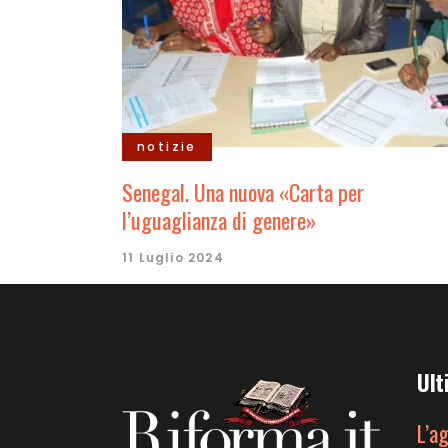
notizie
Senegal. Una nuova «Carta per
l’uguaglianza di genere»
11 Luglio 2024
Ult
L’a