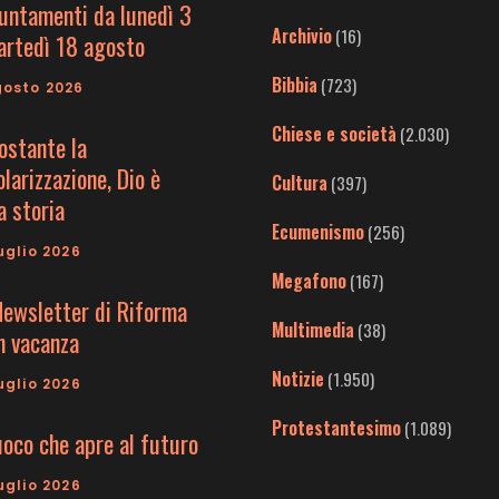
untamenti da lunedì 3
Archivio
(16)
artedì 18 agosto
Bibbia
(723)
gosto 2026
Chiese e società
(2.030)
ostante la
larizzazione, Dio è
Cultura
(397)
a storia
Ecumenismo
(256)
uglio 2026
Megafono
(167)
Newsletter di Riforma
Multimedia
(38)
in vacanza
Notizie
(1.950)
uglio 2026
Protestantesimo
(1.089)
uoco che apre al futuro
uglio 2026