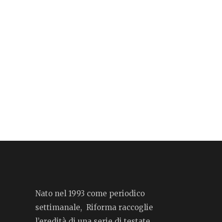
Nato nel 1993 come periodico
settimanale, Riforma raccoglie
l’eredità di una serie di testate