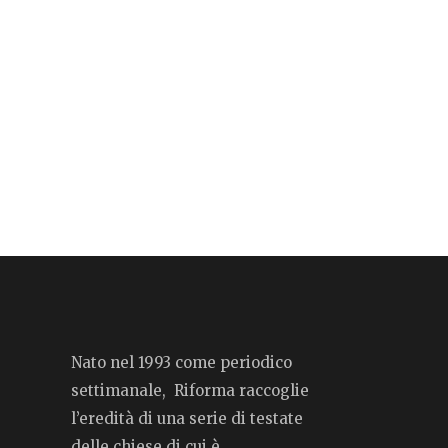
Nato nel 1993 come periodico
settimanale, Riforma raccoglie
l’eredità di una serie di testate
delle chiese di cui è