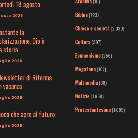
Archivio
(16)
artedì 18 agosto
Bibbia
(723)
gosto 2026
Chiese e società
(2.030)
ostante la
larizzazione, Dio è
Cultura
(397)
a storia
Ecumenismo
(256)
uglio 2026
Megafono
(167)
Newsletter di Riforma
Multimedia
(38)
in vacanza
Notizie
(1.950)
uglio 2026
Protestantesimo
(1.089)
uoco che apre al futuro
uglio 2026