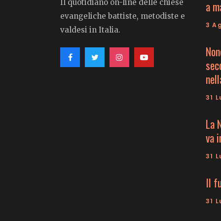
Il quotidiano on-line delle chiese
a m
evangeliche battiste, metodiste e
3 A
valdesi in Italia.
Non
seco
nell
31 L
La 
va 
31 L
Il f
31 L