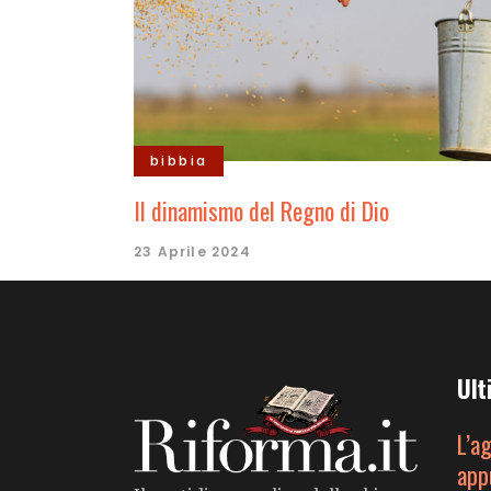
bibbia
Il dinamismo del Regno di Dio
23 Aprile 2024
Ult
L’a
app