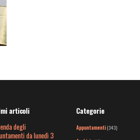
imi articoli
Categorie
genda degli
Appuntamenti
(343)
untamenti da lunedì 3