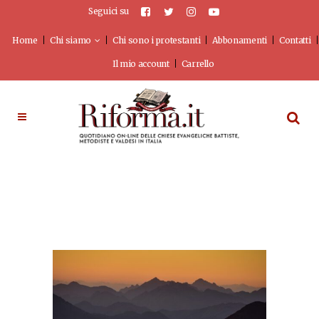
Seguici su
Home
Chi siamo
Chi sono i protestanti
Abbonamenti
Contatti
Il mio account
Carrello