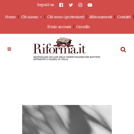
Seguici su
Home
Chi siamo
Chi sono i protestanti
Abbonamenti
Contatti
Il mio account
Carrello