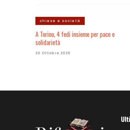
chiese e società
A Torino, 4 fedi insieme per pace e
solidarietà
20 Ottobre 2025
Ult