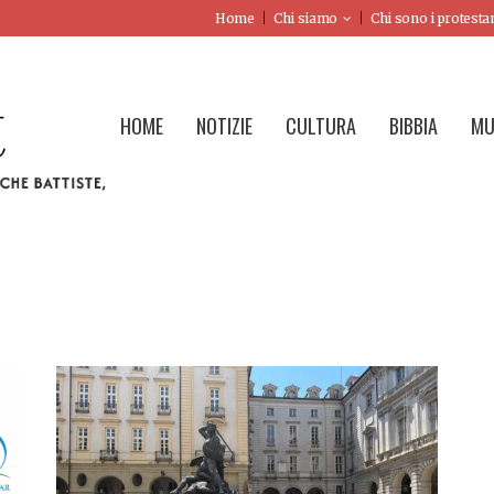
Home
Chi siamo
Chi sono i protesta
HOME
NOTIZIE
CULTURA
BIBBIA
MU