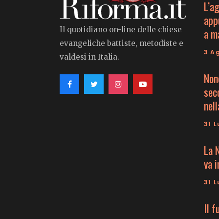
L’a
app
Il quotidiano on-line delle chiese
a m
evangeliche battiste, metodiste e
3 A
valdesi in Italia.
Non
seco
nell
31 L
La 
va 
31 L
Il f