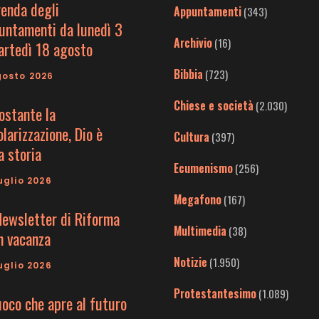
genda degli
Appuntamenti
(343)
untamenti da lunedì 3
Archivio
(16)
artedì 18 agosto
Bibbia
(723)
gosto 2026
Chiese e società
(2.030)
ostante la
larizzazione, Dio è
Cultura
(397)
a storia
Ecumenismo
(256)
uglio 2026
Megafono
(167)
Newsletter di Riforma
Multimedia
(38)
in vacanza
Notizie
(1.950)
uglio 2026
Protestantesimo
(1.089)
uoco che apre al futuro