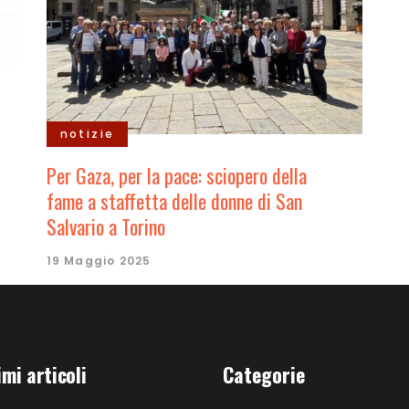
notizie
Per Gaza, per la pace: sciopero della
fame a staffetta delle donne di San
Salvario a Torino
19 Maggio 2025
imi articoli
Categorie