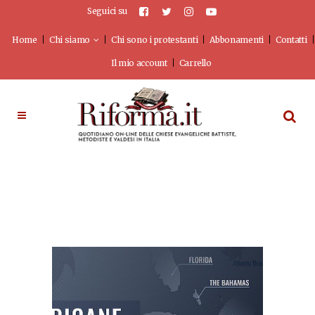
Seguici su
Home
Chi siamo
Chi sono i protestanti
Abbonamenti
Contatti
Il mio account
Carrello