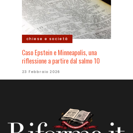
chiese e società
Caso Epstein e Minneapolis, una
riflessione a partire dal salmo 10
23 Febbraio 2026