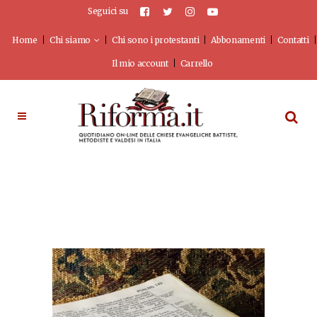
Seguici su
Home
Chi siamo
Chi sono i protestanti
Abbonamenti
Contatti
Il mio account
Carrello