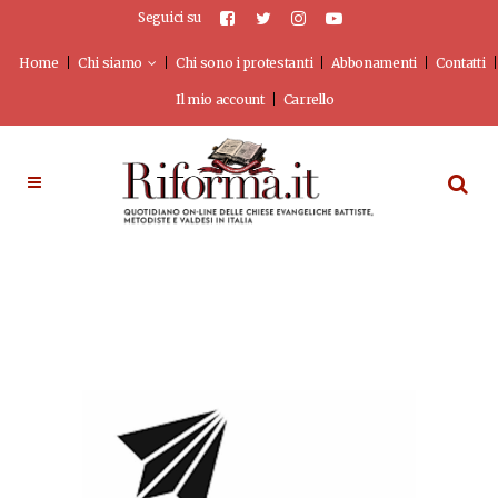
Seguici su
Home
Chi siamo
Chi sono i protestanti
Abbonamenti
Contatti
Il mio account
Carrello