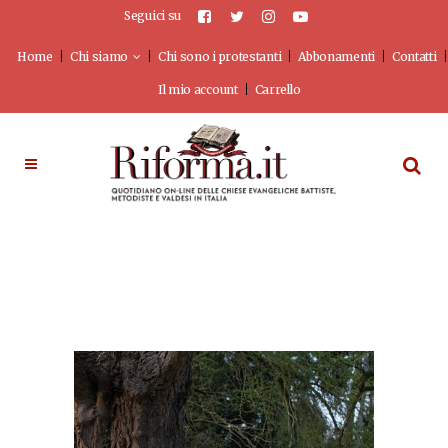
Seguici su
Home
Chi siamo
Chi sono i protestanti
Abbonamenti
Contatti
Il mio account
Carrello