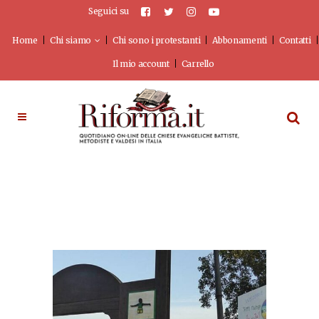
Seguici su
Home
Chi siamo
Chi sono i protestanti
Abbonamenti
Contatti
Il mio account
Carrello