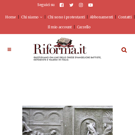
Seguici su
Home
Chi siamo
Chi sono i protestanti
Abbonamenti
Contatti
Il mio account
Carrello