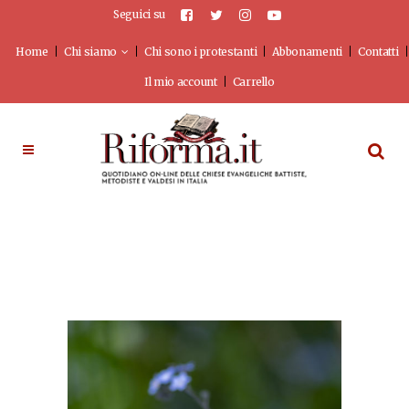
Seguici su
Home
Chi siamo
Chi sono i protestanti
Abbonamenti
Contatti
Il mio account
Carrello