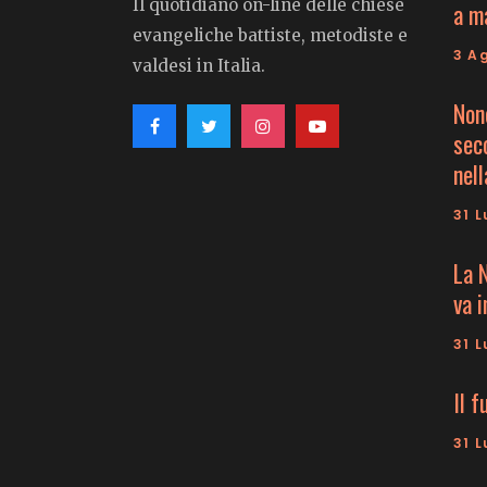
Il quotidiano on-line delle chiese
a m
evangeliche battiste, metodiste e
3 A
valdesi in Italia.
Non
seco
nell
31 L
La 
va 
31 L
Il f
31 L