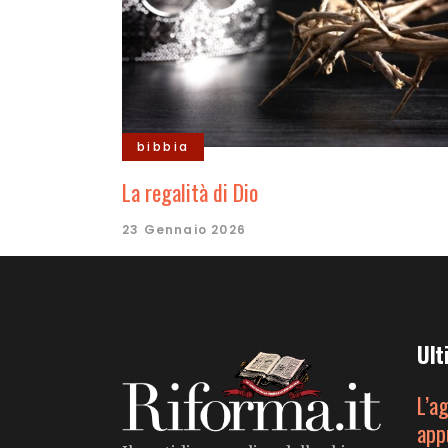
bibbia
La regalità di Dio
23 Gennaio 2026
Ult
L’a
app