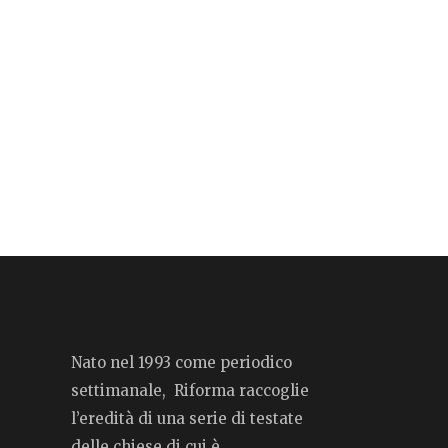
Nato nel 1993 come periodico
settimanale, Riforma raccoglie
l’eredità di una serie di testate
delle chiese di cui è