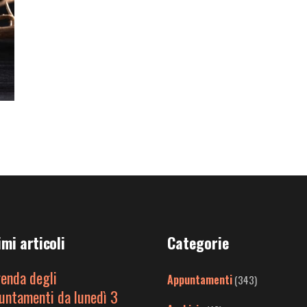
imi articoli
Categorie
genda degli
Appuntamenti
(343)
untamenti da lunedì 3