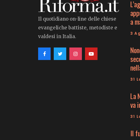
L’a
app
Il quotidiano on-line delle chiese
a m
evangeliche battiste, metodiste e
3 A
valdesi in Italia.
Non
seco
nell
31 L
La 
va 
31 L
Il f