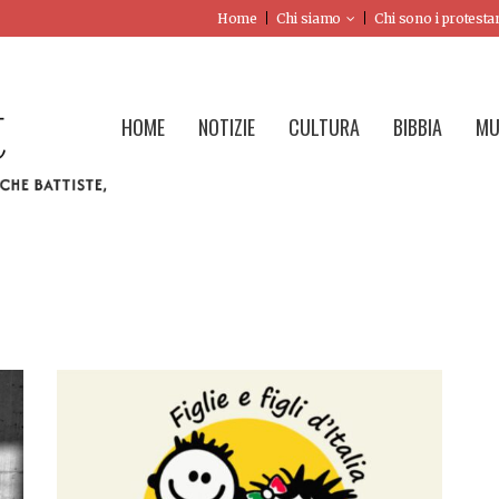
Home
Chi siamo
Chi sono i protesta
HOME
NOTIZIE
CULTURA
BIBBIA
MU