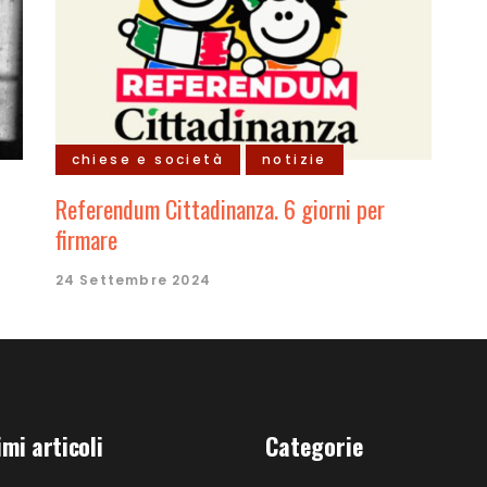
chiese e società
notizie
Referendum Cittadinanza. 6 giorni per
firmare
24 Settembre 2024
imi articoli
Categorie