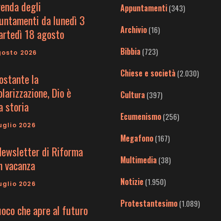
genda degli
Appuntamenti
(343)
untamenti da lunedì 3
Archivio
(16)
artedì 18 agosto
Bibbia
(723)
gosto 2026
Chiese e società
(2.030)
ostante la
larizzazione, Dio è
Cultura
(397)
a storia
Ecumenismo
(256)
uglio 2026
Megafono
(167)
Newsletter di Riforma
Multimedia
(38)
in vacanza
Notizie
(1.950)
uglio 2026
Protestantesimo
(1.089)
uoco che apre al futuro