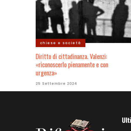
chiese e società
Diritto di cittadinanza. Valenzi:
«riconoscerlo pienamente e con
urgenza»
25 Settembre 2024
Ult