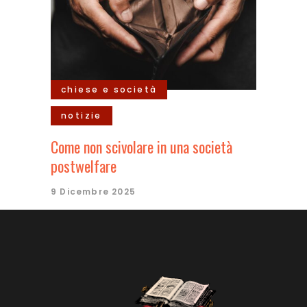
chiese e società
notizie
Come non scivolare in una società
postwelfare
9 Dicembre 2025