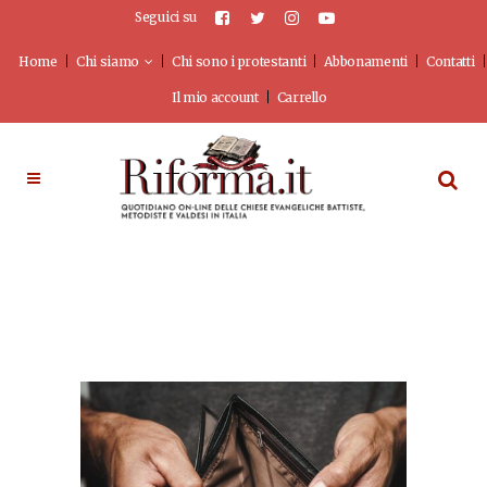
Seguici su
Home
Chi siamo
Chi sono i protestanti
Abbonamenti
Contatti
Il mio account
Carrello