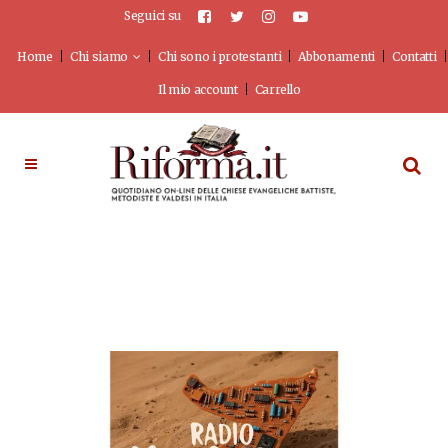
Seguici su
Home
Chi siamo
Chi sono i protestanti
Abbonamenti
Contatti
Il mio account
Carrello