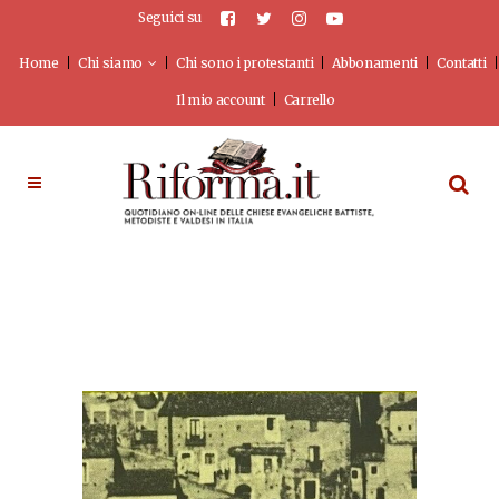
Seguici su
Home
Chi siamo
Chi sono i protestanti
Abbonamenti
Contatti
Il mio account
Carrello