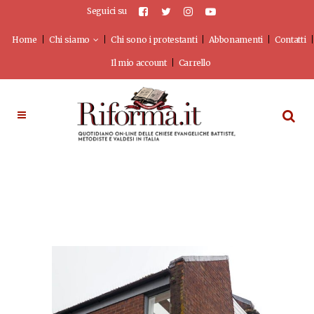
Seguici su
Home
Chi siamo
Chi sono i protestanti
Abbonamenti
Contatti
Il mio account
Carrello