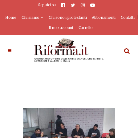
Seguici su
Home
Chi siamo
Chi sono i protestanti
Abbonamenti
Contatti
Il mio account
Carrello