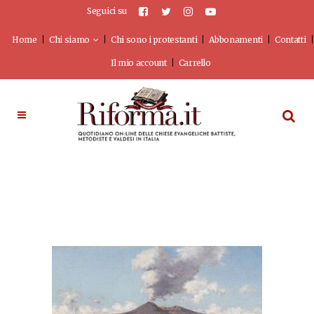
Seguici su
Home
Chi siamo
Chi sono i protestanti
Abbonamenti
Contatti
Il mio account
Carrello