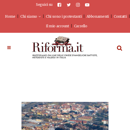
Seguici su
Home
Chi siamo
Chi sono i protestanti
Abbonamenti
Contatti
Il mio account
Carrello