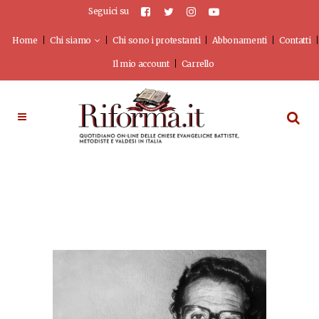
Seguici su
Home
Chi siamo
Chi sono i protestanti
Abbonamenti
Contatti
Il mio account
Carrello