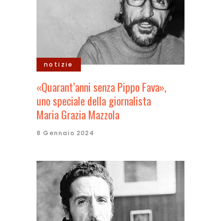
notizie
«Quarant’anni senza Pippo Fava»,
uno speciale della giornalista
Maria Grazia Mazzola
8 Gennaio 2024