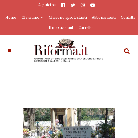
Seguici su
Home
Chi siamo
Chi sono i protestanti
Abbonamenti
Contatti
Il mio account
Carrello