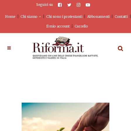
Seguici su
Home
Chi siamo
Chi sono i protestanti
Abbonamenti
Contatti
Il mio account
Carrello