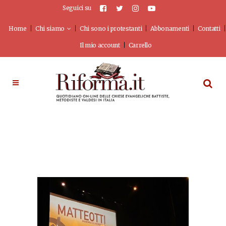
Seguici su
Home
Chi siamo
Chi sono i protestanti
Abbonamenti
Contatti
Il mio account
Carrello