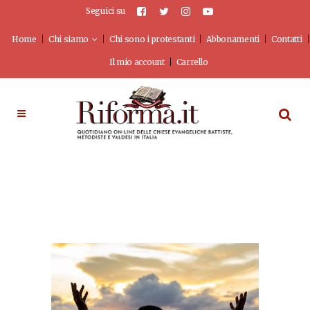
Seguici su
Home
Chi siamo
Chi sono i protestanti
Abbonamenti
Contatti
Il mio account
Carrello