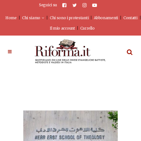
Seguici su
Home
Chi siamo
Chi sono i protestanti
Abbonamenti
Contatti
Il mio account
Carrello