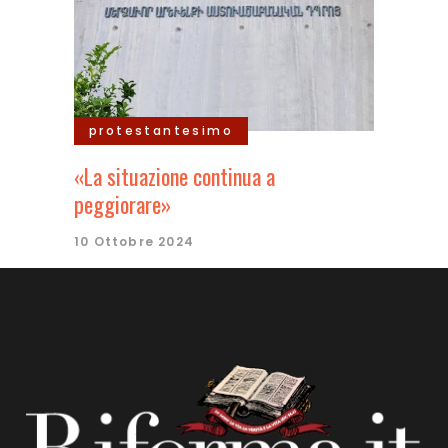
protestantesimo
«La situazione continua a
peggiorare»
10 Ottobre 2024