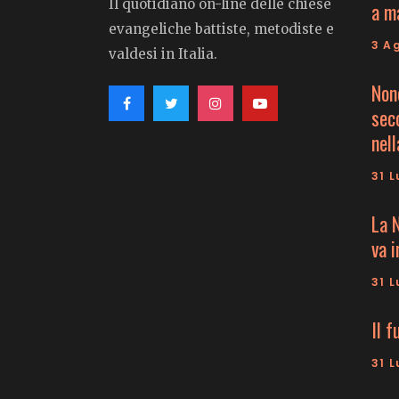
Il quotidiano on-line delle chiese
a m
evangeliche battiste, metodiste e
3 A
valdesi in Italia.
Non
seco
nell
31 L
La 
va 
31 L
Il f
31 L