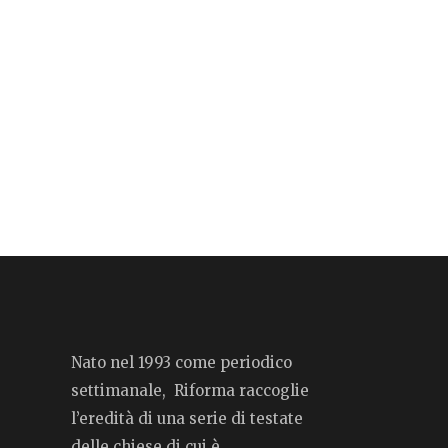
Nato nel 1993 come periodico
settimanale, Riforma raccoglie
l’eredità di una serie di testate
delle chiese di cui è