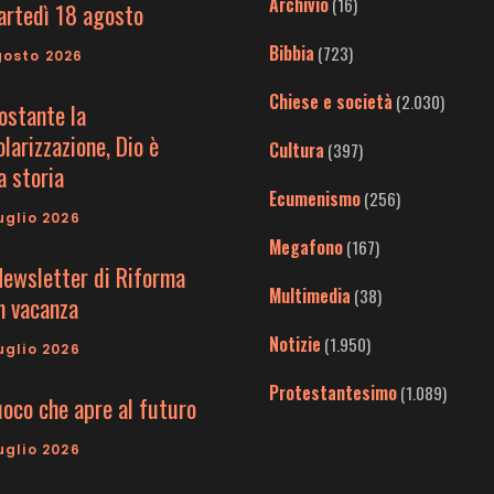
Archivio
(16)
artedì 18 agosto
Bibbia
(723)
gosto 2026
Chiese e società
(2.030)
ostante la
larizzazione, Dio è
Cultura
(397)
a storia
Ecumenismo
(256)
uglio 2026
Megafono
(167)
Newsletter di Riforma
Multimedia
(38)
in vacanza
Notizie
(1.950)
uglio 2026
Protestantesimo
(1.089)
uoco che apre al futuro
uglio 2026