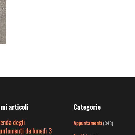
imi articoli
Categorie
genda degli
Appuntamenti
(343)
untamenti da lunedì 3