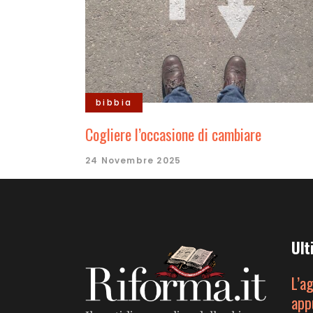
bibbia
Cogliere l’occasione di cambiare
24 Novembre 2025
Ult
L’a
app