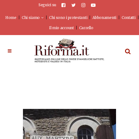
Seguici su
Home
Chi siamo
Chi sono i protestanti
Abbonamenti
Contatti
Il mio account
Carrello