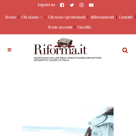
Seguici su
Home
Chi siamo
Chi sono i protestanti
Abbonamenti
Contatti
Il mio account
Carrello