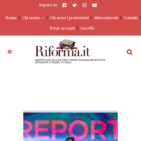
Seguici su
Home
Chi siamo
Chi sono i protestanti
Abbonamenti
Contatti
Il mio account
Carrello