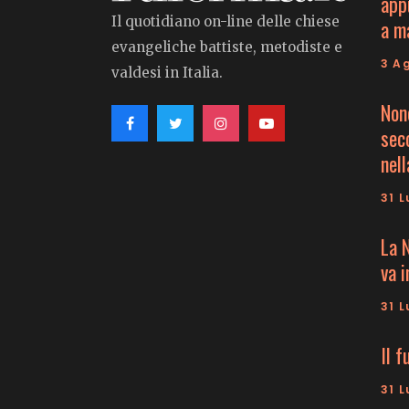
app
Il quotidiano on-line delle chiese
a m
evangeliche battiste, metodiste e
3 A
valdesi in Italia.
Non
seco
nell
31 L
La 
va 
31 L
Il f
31 L