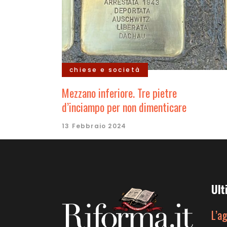
chiese e società
Mezzano inferiore. Tre pietre
d’inciampo per non dimenticare
13 Febbraio 2024
Ult
L’a