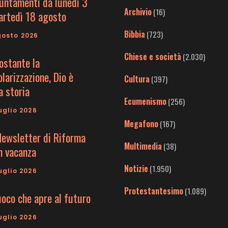
untamenti da lunedì 3
Archivio
(16)
artedì 18 agosto
Bibbia
(723)
gosto 2026
Chiese e società
(2.030)
ostante la
larizzazione, Dio è
Cultura
(397)
a storia
Ecumenismo
(256)
uglio 2026
Megafono
(167)
Newsletter di Riforma
Multimedia
(38)
in vacanza
Notizie
(1.950)
uglio 2026
Protestantesimo
(1.089)
uoco che apre al futuro
uglio 2026