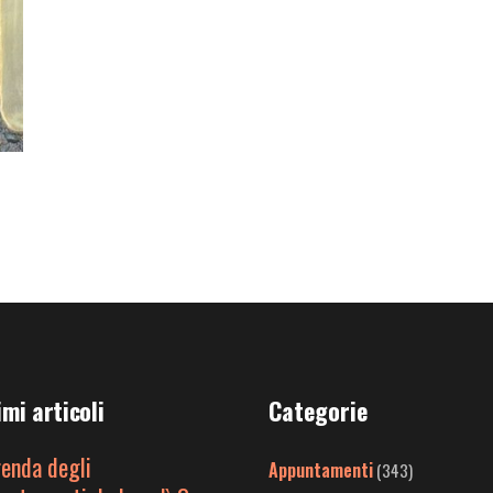
imi articoli
Categorie
genda degli
Appuntamenti
(343)