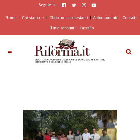
Seguici su
Home
Chi siamo
Chi sono i protestanti
Abbonamenti
Contatti
Il mio account
Carrello