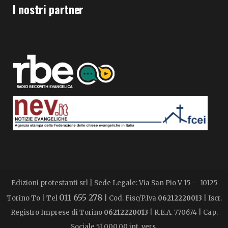
I nostri partner
Edizioni protestanti srl | Sede Legale: Via San Pio V 15 – 10125
011 655 278
Torino To | Tel
| Cod. Fisc/P.Iva
06212220013
| Iscr.
Registro Imprese di Torino
06212220013
| R.E.A. 770674 | Cap.
Sociale 51.000,00 int. vers.