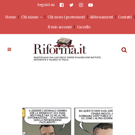
Seguici su
Home
Chi siamo
Chi sono i protestanti
Abbonamenti
Contatti
Il mio account
Carrello