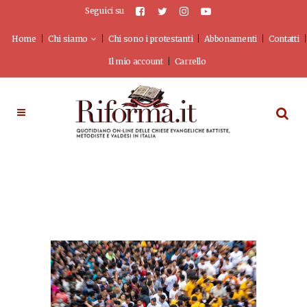
Seguici su
Home
Chi siamo
Chi sono i protestanti
Abbonamenti
Contatti
Il mio account
Carrello