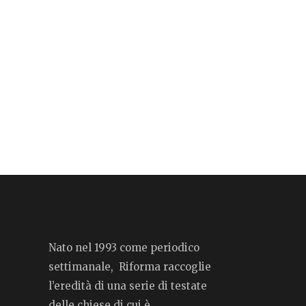
Nato nel 1993 come periodico
settimanale, Riforma raccoglie
l’eredità di una serie di testate
delle chiese di cui è