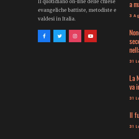
Il quotidiano on-line delle chiese
a m
evangeliche battiste, metodiste e
3 A
valdesi in Italia.
Non
seco
nell
31 L
La 
va 
31 L
Il f
31 L