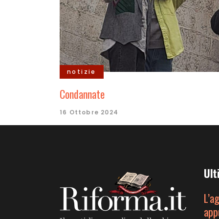
notizie
Condannate
16 Ottobre 2024
Ult
L’a
app