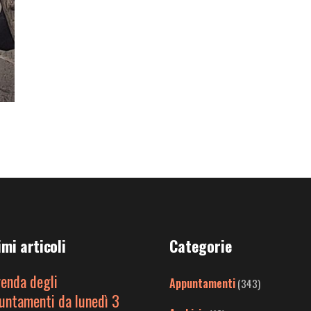
imi articoli
Categorie
genda degli
Appuntamenti
(343)
untamenti da lunedì 3