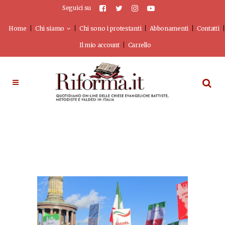
Seguici su
Home
Chi siamo
Chi sono i protestanti
Abbonamenti
Contatti
Il mio account
Carrello