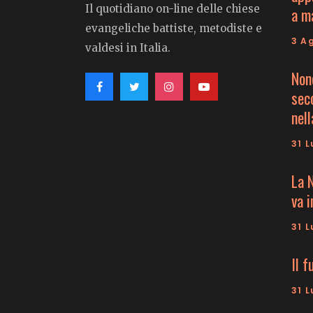
Il quotidiano on-line delle chiese
a m
evangeliche battiste, metodiste e
3 A
valdesi in Italia.
Non
seco
nell
31 L
La 
va 
31 L
Il f
31 L