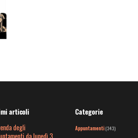
imi articoli
Categorie
genda degli
Appuntamenti
(343)
untamenti da lunedì 3