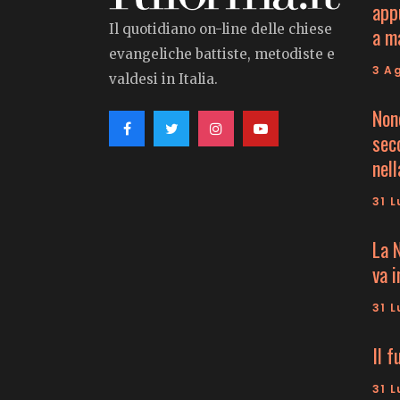
app
Il quotidiano on-line delle chiese
a m
evangeliche battiste, metodiste e
3 A
valdesi in Italia.
Non
seco
nell
31 L
La 
va 
31 L
Il f
31 L