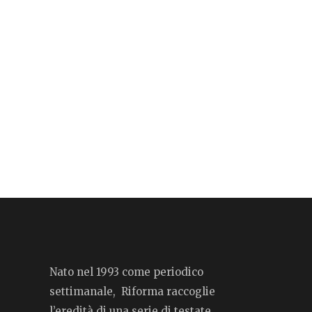
Nato nel 1993 come periodico
settimanale, Riforma raccoglie
l’eredità di una serie di testate