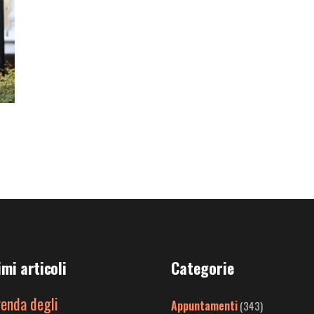
imi articoli
Categorie
genda degli
Appuntamenti
(343)