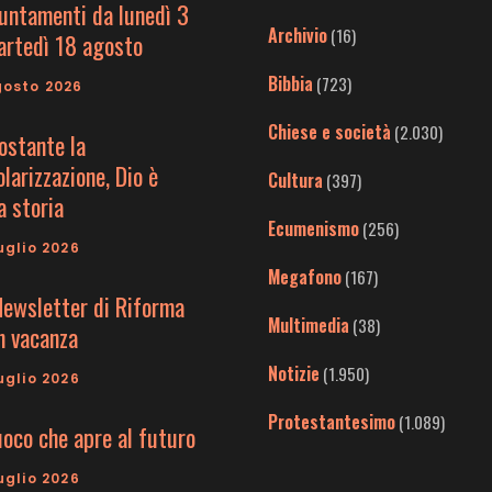
untamenti da lunedì 3
Archivio
(16)
artedì 18 agosto
Bibbia
(723)
gosto 2026
Chiese e società
(2.030)
ostante la
larizzazione, Dio è
Cultura
(397)
a storia
Ecumenismo
(256)
uglio 2026
Megafono
(167)
Newsletter di Riforma
Multimedia
(38)
in vacanza
Notizie
(1.950)
uglio 2026
Protestantesimo
(1.089)
uoco che apre al futuro
uglio 2026