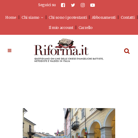
Seguici su
Home
Chi siamo
Chi sono i protestanti
Abbonamenti
Contatti
Il mio account
Carrello