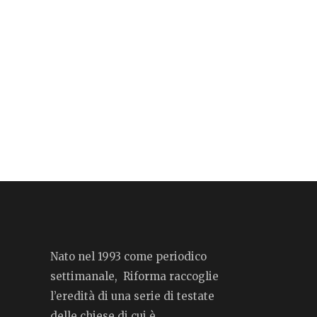
Nato nel 1993 come periodico
settimanale, Riforma raccoglie
l’eredità di una serie di testate
delle chiese di cui è