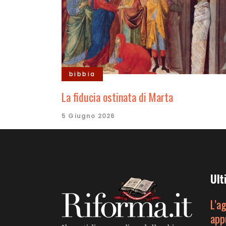
bibbia
La fiducia ostinata di Marta
5 Giugno 2026
Ult
L’a
app