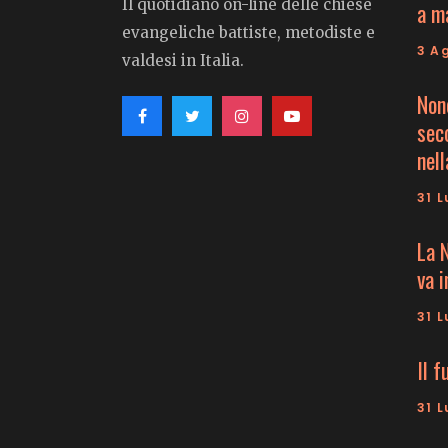
Il quotidiano on-line delle chiese
a m
evangeliche battiste, metodiste e
3 A
valdesi in Italia.
Non
seco
nell
31 L
La 
va 
31 L
Il f
31 L