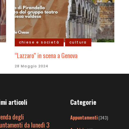
chiese e società
cultura
“Lazzaro” in scena a Genova
28 Maggio 2024
imi articoli
Categorie
genda degli
Appuntamenti
(343)
untamenti da lunedì 3