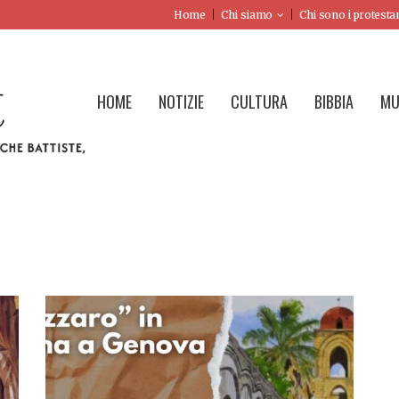
Home
Chi siamo
Chi sono i protesta
HOME
NOTIZIE
CULTURA
BIBBIA
MU