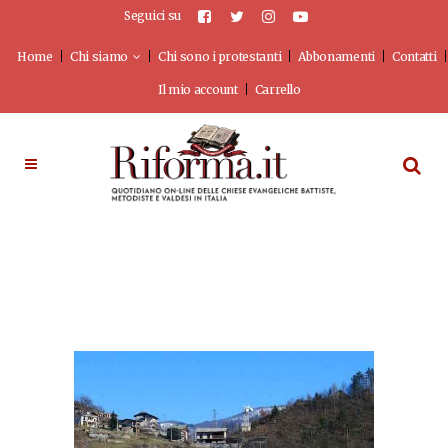
Seguici su
Home
Chi siamo
Chi sono i protestanti
Abbonamenti
Contatti
Il mio account
Carrello