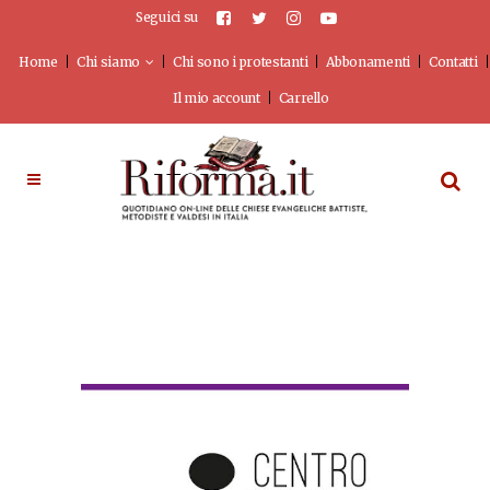
Seguici su
Home
Chi siamo
Chi sono i protestanti
Abbonamenti
Contatti
Il mio account
Carrello