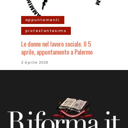
appuntamenti
protestantesimo
Le donne nel lavoro sociale. Il 5
aprile, appuntamento a Palermo
2 Aprile 2025