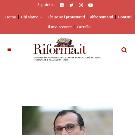
Seguici su
Home
Chi siamo
Chi sono i protestanti
Abbonamenti
Contatti
Il mio account
Carrello